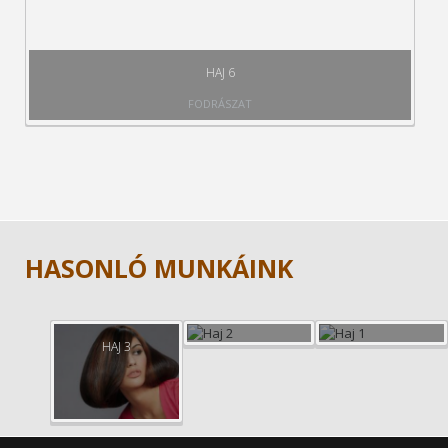
HAJ 6
FODRÁSZAT
HASONLÓ MUNKÁINK
HAJ 3
HAJ 2
HAJ 1