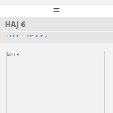
HAJ 6
KEZDŐOLDAL
SZALONUNK
ELŐZŐ
KÖVETKEZŐ
SZOLGÁLTATÁSAINK
ÁRAK
GALÉRIA
NYITVA TARTÁS
KAPCSOLAT